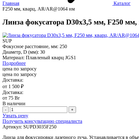
Главная
Каталог
F250 мм, кварц, AR/AR@1064 нм
Линза фокусатора D30x3,5 мм, F250 мм
SUP
Фокусное расстояние, мм:
250
Диаметр, D (мм):
30
Материал:
Плавленый кварц JGS1
Подробнее
цена по запросу
цена по запросу
Доставка:
от 1 500 ₽
Доставка:
от 75 Br
В наличии
-
+
Узнать цену
Получить консультацию специалиста
Артикул:
SUPD3035F250
Линза для фокусировки лазерного луча. Устанавливается в объ