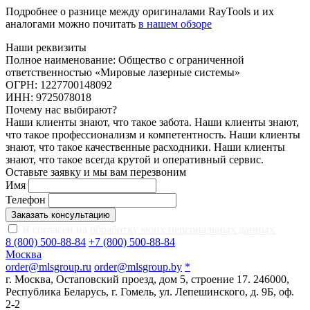
Подробнее о разнице между оригиналами RayTools и их
аналогами можно почитать
в нашем обзоре
Наши реквизиты
Полное наименование: Общество с ограниченной
ответственностью «Мировые лазерные системы»
ОГРН: 1227700148092
ИНН: 9725078018
Почему нас выбирают?
Наши клиенты знают, что такое забота. Наши клиенты знают,
что такое профессионализм и компетентность. Наши клиенты
знают, что такое качественные расходники. Наши клиенты
знают, что такое всегда крутой и оперативный сервис.
Оставьте заявку и мы вам перезвоним
Имя
Телефон
Заказать консультацию
Я согласен на
обработку моих персональных данных
8 (800) 500-88-84
+7 (800) 500-88-84
Москва
order@mlsgroup.ru
order@mlsgroup.by
*
г. Москва, Остаповский проезд, дом 5, строение 17.
246000,
Республика Беларусь, г. Гомель, ул. Лепешинского, д. 9Б, оф.
2-2