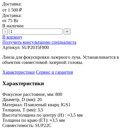
Доставка:
от 1 500 ₽
Доставка:
от 75 Br
В наличии
-
+
В корзину
Получить консультацию специалиста
Артикул:
SUP2035F800
Линза для фокусировки лазерного луча. Устанавливается в
объектив совместимой лазерной головы.
Характеристики
Сервис и гарантия
Характеристики
Фокусное расстояние, мм:
800
Диаметр, D (мм):
20
Материал:
Плавленый кварц JGS1
Толщина, Т (мм):
3,5
Высота/толщина по центру (H) :
≈3,5 мм
Толщина по краю (ET):
≈3,5 мм
Совместимость:
SUP22C