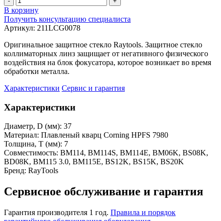
-
+
В корзину
Получить консультацию специалиста
Артикул:
211LCG0078
Оригинальное защитное стекло Raytools. Защитное стекло
коллиматорных линз защищает от негативного физического
воздействия на блок фокусатора, которое возникает во время
обработки металла.
Характеристики
Сервис и гарантия
Характеристики
Диаметр, D (мм):
37
Материал:
Плавленый кварц Corning HPFS 7980
Толщина, Т (мм):
7
Совместимость:
BM114, BM114S, BM114E, BM06K, BS08K,
BD08K, BM115 3.0, BM115E, BS12K, BS15K, BS20K
Бренд:
RayTools
Сервисное обслуживание и гарантия
Гарантия производителя 1 год.
Правила и порядок