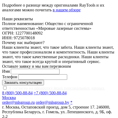
Подробнее о разнице между оригиналами RayTools и их
аналогами можно почитать
в нашем обзоре
Наши реквизиты
Полное наименование: Общество с ограниченной
ответственностью «Мировые лазерные системы»
ОГРН: 1227700148092
ИНН: 9725078018
Почему нас выбирают?
Наши клиенты знают, что такое забота. Наши клиенты знают,
что такое профессионализм и компетентность. Наши клиенты
знают, что такое качественные расходники. Наши клиенты
знают, что такое всегда крутой и оперативный сервис.
Оставьте заявку и мы вам перезвоним
Имя
Телефон
Заказать консультацию
Я согласен на
обработку моих персональных данных
8 (800) 500-88-84
+7 (800) 500-88-84
Москва
order@mlsgroup.ru
order@mlsgroup.by
*
г. Москва, Остаповский проезд, дом 5, строение 17.
246000,
Республика Беларусь, г. Гомель, ул. Лепешинского, д. 9Б, оф.
2-2