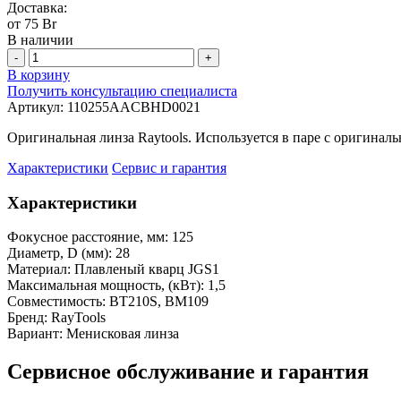
Доставка:
от 75 Br
В наличии
-
+
В корзину
Получить консультацию специалиста
Артикул:
110255AACBHD0021
Оригинальная линза Raytools. Используется в паре с оригинал
Характеристики
Сервис и гарантия
Характеристики
Фокусное расстояние, мм:
125
Диаметр, D (мм):
28
Материал:
Плавленый кварц JGS1
Максимальная мощность, (кВт):
1,5
Совместимость:
BT210S, BM109
Бренд:
RayTools
Вариант:
Менисковая линза
Сервисное обслуживание и гарантия