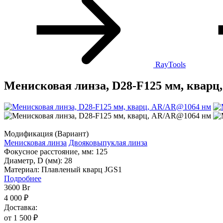
RayTools
Менисковая линза, D28-F125 мм, квар
Модификация (Вариант)
Менисковая линза
Двояковыпуклая линза
Фокусное расстояние, мм:
125
Диаметр, D (мм):
28
Материал:
Плавленый кварц JGS1
Подробнее
3600
Br
4 000 ₽
Доставка:
от 1 500 ₽