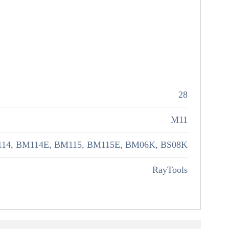
28
M11
14, BM114E, BM115, BM115E, BM06K, BS08K
RayTools