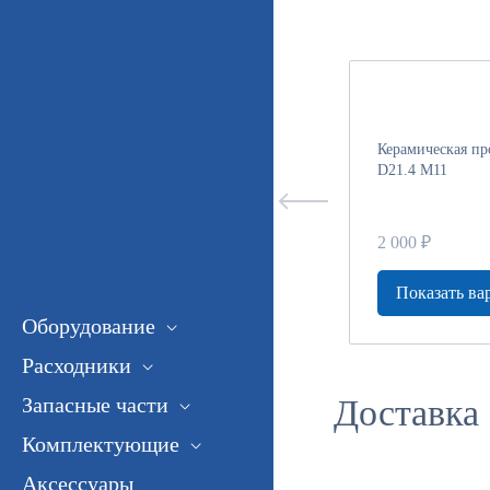
Керамическая проставка
Керамическая пр
M14
D21.4 M11
1 000 ₽
2 000 ₽
ы
Показать варианты
Показать ва
Оборудование
Расходники
Запасные части
Доставка
Комплектующие
Аксессуары