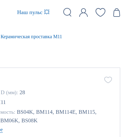
Наш пульс 💥
Керамическая проставка M11
 D (мм):
28
11
мость:
BS04K, BM114, BM114E, BM115,
 BM06K, BS08K
е