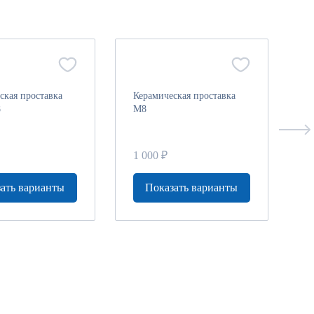
ская проставка
Керамическая проставка
К
8
M8
M
1 000 ₽
1
ать варианты
Показать варианты