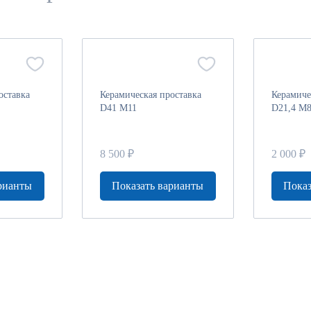
оставка
Керамическая проставка
Керамиче
D41 M11
D21,4 M
8 500 ₽
2 000 ₽
рианты
Показать варианты
Показ