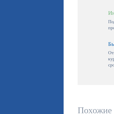
Ин
По
пр
Бы
От
ку
ср
Похожие