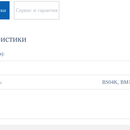
ики
Сервис и гарантия
ристики
):
:
BS04K, BM1