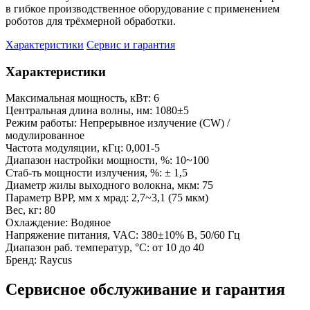
в гибкое производственное оборудование с применением
роботов для трёхмерной обработки.
Характеристики
Сервис и гарантия
Характеристики
Максимальная мощность, кВт:
6
Центральная длина волны, нм:
1080±5
Режим работы:
Непрерывное излучение (CW) /
модулированное
Частота модуляции, кГц:
0,001-5
Диапазон настройки мощности, %:
10~100
Стаб-ть мощности излучения, %:
± 1,5
Диаметр жилы выходного волокна, мкм:
75
Параметр BPP, мм х мрад:
2,7~3,1 (75 мкм)
Вес, кг:
80
Охлаждение:
Водяное
Напряжение питания, VAC:
380±10% В, 50/60 Гц
Диапазон раб. температур, °С:
от 10 до 40
Бренд:
Raycus
Сервисное обслуживание и гарантия