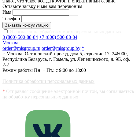
знают, что такое всегда крутой и оперативный сервис.
Оставьте заявку и мы вам перезвоним
Имя
Телефон
Заказать консультацию
Я согласен на
обработку моих персональных данных
8 (800) 500-88-84
+7 (800) 500-88-84
Москва
order@mlsgroup.ru
order@mlsgroup.by
*
г. Москва, Остаповский проезд, дом 5, строение 17.
246000,
Республика Беларусь, г. Гомель, ул. Лепешинского, д. 9Б, оф.
2-2
Режим работы Пн. – Пт.: с 9:00 до 18:00
Политика обработки персональных данных
*
Отправляя сообщение электронной почтой, вы соглашаетесь
на
обработку персональных данных