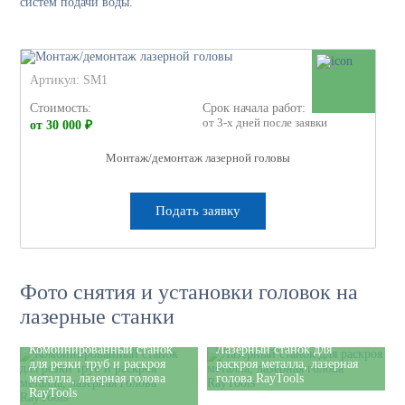
систем подачи воды.
Артикул: SM1
Стоимость:
Срок начала работ:
от 3-х дней после заявки
от 30 000 ₽
Монтаж/демонтаж лазерной головы
Подать заявку
Фото снятия и установки головок на
лазерные станки
Комбинированный станок
Лазерный станок для
для резки труб и раскроя
раскроя металла, лазерная
металла, лазерная голова
голова RayTools
RayTools