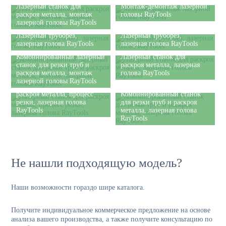
Лазерный станок для
Монтаж-демонтаж лазерной
раскроя металла, монтаж
головы RayTools
лазерной головы RayTools
Лазерный труборез,
Лазерный труборез,
лазерная голова RayTools
лазерная голова RayTools
Комбинированный лазерный
Лазерный станок для
станок для резки труб и
раскроя металла, лазерная
раскроя металла, монтаж
голова RayTools
лазерной головы RayTools
Лазерный станок для
раскроя металла, процесс
Комбинированный станок
резки, лазерная голова
для резки труб и раскроя
RayTools
металла, лазерная голова
RayTools
Не нашли подходящую модель?
Наши возможности гораздо шире каталога.
Получите индивидуальное коммерческое предложение на основе
анализа вашего производства, а также получите консультацию по