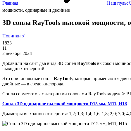
Главная
Наш пульс
мощности, одинарные и двойные
3D сопла RayTools высокой мощности, 
Новинки ⚡
1833
11
2 декабря 2024
Добавили на сайт два вида 3D сопел
RayTools
высокой мощност
выходных отверстий.
Это оригинальные сопла
RayTools
, которые применяются для о
двойные — в среде кислорода.
Сопла совместимы с лазерными головами RayTools моделей:
Сопло 3
D одинарное высокой мощности
D15 мм,
M11,
H18
Диаметры выходного отверстия: 1,2; 1,3; 1,4; 1,6; 1,8; 2,0; 3,0; 4,0