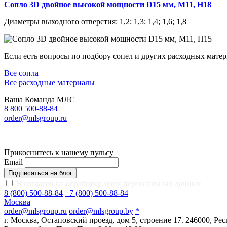
Сопло 3D двойное высокой мощности D15 мм, M11, H18
Диаметры выходного отверстия: 1,2; 1,3; 1,4; 1,6; 1,8
Если есть вопросы по подбору сопел и других расходных матер
Все сопла
Все расходные материалы
Ваша Команда МЛС
8 800 500-88-84
order@mlsgroup.ru
Прикоснитесь к нашему пульсу
Email
Подписаться на блог
Я согласен на
обработку моих персональных данных
8 (800) 500-88-84
+7 (800) 500-88-84
Москва
order@mlsgroup.ru
order@mlsgroup.by
*
г. Москва, Остаповский проезд, дом 5, строение 17.
246000, Рес