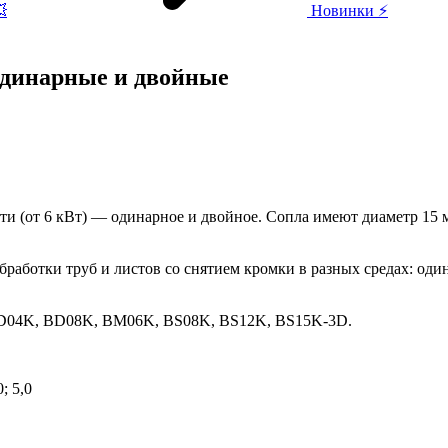

Новинки ⚡
одинарные и двойные
и (от 6 кВт) — одинарное и двойное. Сопла имеют диаметр 15 м
бработки труб и листов со снятием кромки в разных средах: один
 BD04K, BD08K, BM06K, BS08K, BS12K, BS15K-3D.
; 5,0