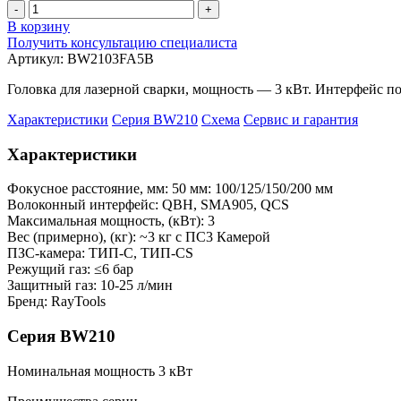
-
+
В корзину
Получить консультацию специалиста
Артикул:
BW2103FA5B
Головка для лазерной сварки, мощность — 3 кВт. Интерфейс 
Характеристики
Серия BW210
Схема
Сервис и гарантия
Характеристики
Фокусное расстояние, мм:
50 мм: 100/125/150/200 мм
Волоконный интерфейс:
QBH, SMA905, QCS
Максимальная мощность, (кВт):
3
Вес (примерно), (кг):
~3 кг с ПС3 Камерой
ПЗС-камера:
ТИП-С, ТИП-CS
Режущий газ:
≤6 бар
Защитный газ:
10-25 л/мин
Бренд:
RayTools
Серия BW210
Номинальная мощность 3 кВт