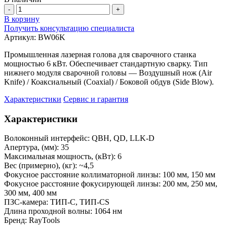
-
+
В корзину
Получить консультацию специалиста
Артикул:
BW06K
Промышленная лазерная голова для сварочного станка
мощностью 6 кВт. Обеспечивает стандартную сварку. Тип
нижнего модуля сварочной головы — Воздушный нож (Air
Knife) / Коаксиальный (Coaxial) / Боковой обдув (Side Blow).
Характеристики
Сервис и гарантия
Характеристики
Волоконный интерфейс:
QBH, QD, LLK-D
Апертура, (мм):
35
Максимальная мощность, (кВт):
6
Вес (примерно), (кг):
~4,5
Фокусное расстояние коллиматорной линзы:
100 мм, 150 мм
Фокусное расстояние фокусирующей линзы:
200 мм, 250 мм,
300 мм, 400 мм
ПЗС-камера:
ТИП-С, ТИП-CS
Длина проходной волны:
1064 нм
Бренд:
RayTools