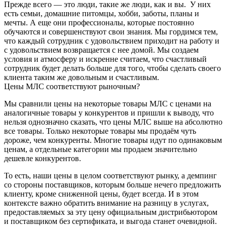
Прежде всего — это люди, такие же люди, как и вы. У них
есть семьи, домашние питомцы, хобби, заботы, планы и
мечты. А еще они профессионалы, которые постоянно
обучаются и совершенствуют свои знания. Мы гордимся тем,
что каждый сотрудник с удовольствием приходит на работу и
с удовольствием возвращается с нее домой. Мы создаем
условия и атмосферу и искренне считаем, что счастливый
сотрудник будет делать больше для того, чтобы сделать своего
клиента таким же довольным и счастливым.
Цены МЛС соответствуют рыночным?
Мы сравнили цены на некоторые товары МЛС с ценами на
аналогичные товары у конкурентов и пришли к выводу, что
нельзя однозначно сказать, что цены МЛС выше на абсолютно
все товары. Только некоторые товары мы продаём чуть
дороже, чем конкуренты. Многие товары идут по одинаковым
ценам, а отдельные категории мы продаем значительно
дешевле конкурентов.
То есть, наши цены в целом соответствуют рынку, а демпинг
со стороны поставщиков, которым больше нечего предложить
клиенту, кроме сниженной цены, будет всегда. И в этом
контексте важно обратить внимание на разницу в услугах,
предоставляемых за эту цену официальным дистрибьютором
и поставщиком без сертификата, и выгода станет очевидной.