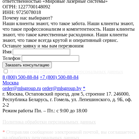
ответственностью «Мировые лазерные системы»
ОГРН: 1227700148092
ИНН: 9725078018
Почему нас выбирают?
Наши клиенты знают, что такое забота. Наши клиенты знают,
что такое профессионализм и компетентность. Наши клиенты
знают, что такое качественные расходники. Наши клиенты
знают, что такое всегда крутой и оперативный сервис.
Оставьте заявку и мы вам перезвоним
Имя
Телефон
Заказать консультацию
Я согласен на
обработку моих персональных данных
8 (800) 500-88-84
+7 (800) 500-88-84
Москва
order@mlsgroup.ru
order@mlsgroup.by
*
г. Москва, Остаповский проезд, дом 5, строение 17.
246000,
Республика Беларусь, г. Гомель, ул. Лепешинского, д. 9Б, оф.
2-2
Режим работы Пн. – Пт.: с 9:00 до 18:00
Политика обработки персональных данных
*
Отправляя сообщение электронной почтой, вы соглашаетесь
на
обработку персональных данных